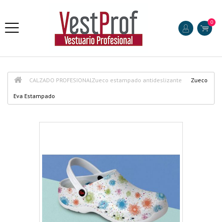
0
CALZADO PROFESIONAL
Zueco estampado antideslizante
Zueco
Eva Estampado