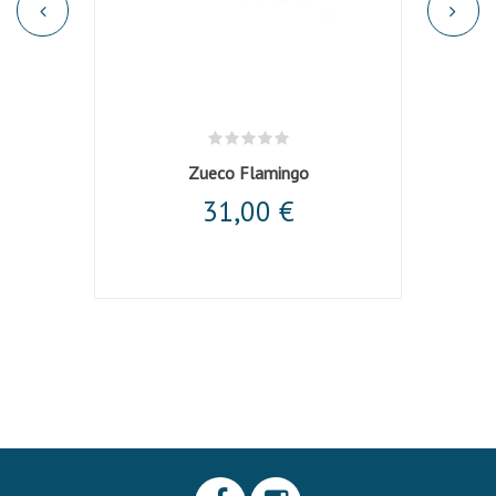
io
Zueco Flamingo
31,00 €