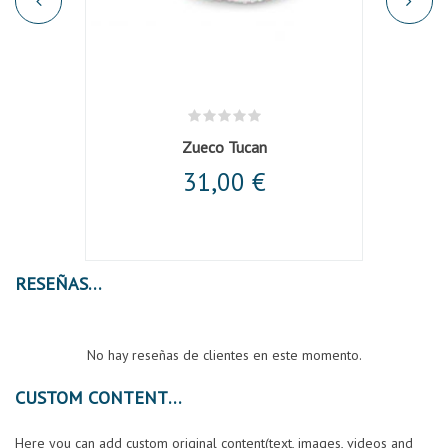
Zueco Tucan
Chaquet
31,00 €
RESEÑAS
No hay reseñas de clientes en este momento.
CUSTOM CONTENT
Here you can add custom original content(text, images, videos and