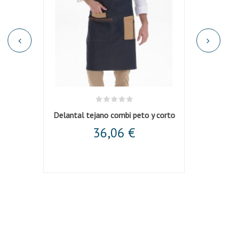
olipiel
Delantal tejano combi peto y corto
Dela
36,06 €