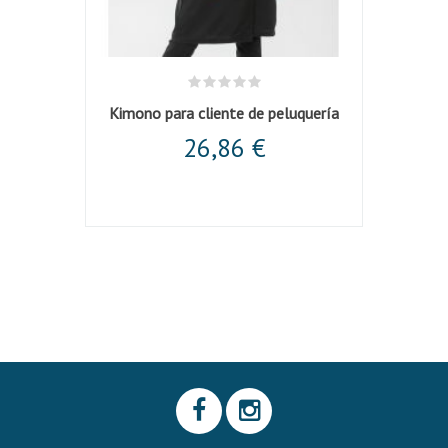
ente
Kimono para cliente de peluquería
Del
26,86 €