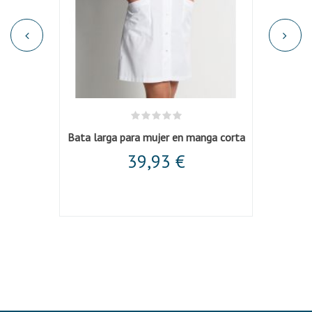
Bata larga para mujer botón transparente
Bata larga para mujer en manga corta
Bat
39,93 €