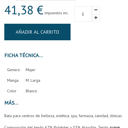
41,38 €
impuestos inc.
AÑADIR AL CARRITO
FICHA TÉCNICA
Genero
Mujer
Manga
M. Larga
Color
Blanco
MÁS
Bata para centros de belleza, estética, spa, farmacia, sanidad, clínicas.
Composición del tejido 67% Poliéster y 33% Algodón. Tejido
suave,